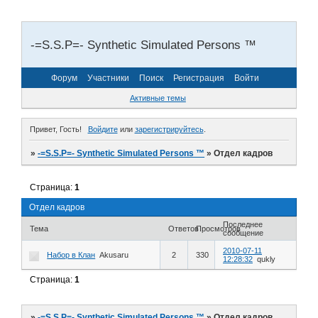
-=S.S.P=- Synthetic Simulated Persons ™
Форум
Участники
Поиск
Регистрация
Войти
Активные темы
Привет, Гость!
Войдите
или
зарегистрируйтесь
.
»
-=S.S.P=- Synthetic Simulated Persons ™
»
Отдел кадров
Страница:
1
Отдел кадров
Последнее
Тема
Ответов
Просмотров
сообщение
2010-07-11
Набор в Клан
Akusaru
2
330
12:28:32
qukly
Страница:
1
»
-=S.S.P=- Synthetic Simulated Persons ™
»
Отдел кадров