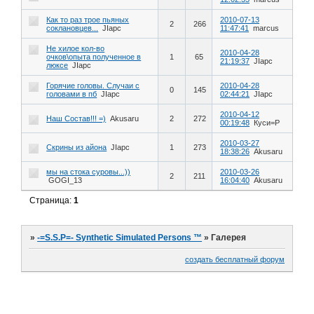
Как то раз трое пьяных
2010-07-13
2
266
соклановцев...
JIapc
11:47:41
marcus
Не хилое кол-во
2010-04-28
очков\опыта полученное в
1
65
21:19:37
JIapc
люксе
JIapc
Горячие головы. Случаи с
2010-04-28
0
145
головами в пб
JIapc
02:44:21
JIapc
2010-04-12
Наш Состав!!! =)
Akusaru
2
272
00:19:48
Куси=Р
2010-03-27
Скрины из айона
JIapc
1
273
18:38:26
Akusaru
мы на стока суровы...))
2010-03-26
2
211
GOGI_13
16:04:40
Akusaru
Страница:
1
»
-=S.S.P=- Synthetic Simulated Persons ™
»
Галерея
создать бесплатный форум