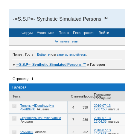
-=S.S.P=- Synthetic Simulated Persons ™
Форум
Участники
Поиск
Регистрация
Войти
Активные темы
Привет, Гость!
Войдите
или
зарегистрируйтесь
.
»
-=S.S.P=- Synthetic Simulated Persons ™
»
Галерея
Страница:
1
Галерея
Последнее
Тема
Ответов
Просмотров
сообщение
Полеты =[Doodlezz]= в
2010-07-13
4
339
PointBlank
Akusaru
12:07:53
marcus
Скриншоты из Point Blank'e
2010-07-13
7
286
Akusaru
12:04:33
marcus
2010-07-13
Комиксы
Akusaru
2
252
12:02:35
marcus