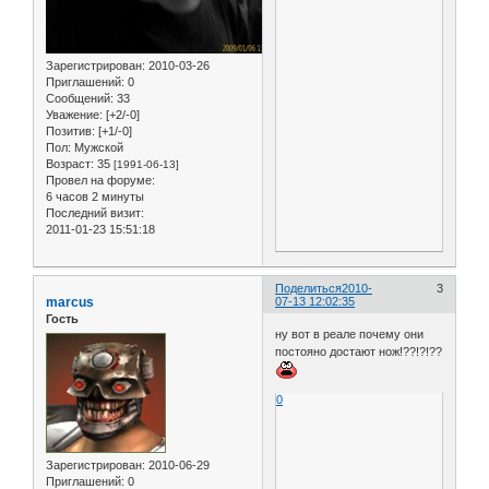
Зарегистрирован
: 2010-03-26
Приглашений:
0
Сообщений:
33
Уважение:
[+2/-0]
Позитив:
[+1/-0]
Пол:
Мужской
Возраст:
35
[1991-06-13]
Провел на форуме:
6 часов 2 минуты
Последний визит:
2011-01-23 15:51:18
Поделиться
2010-
3
marcus
07-13 12:02:35
Гость
ну вот в реале почему они
постояно достают нож!??!?!??
0
Зарегистрирован
: 2010-06-29
Приглашений:
0