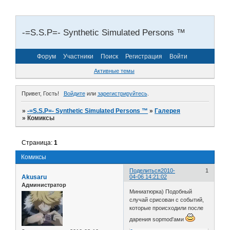
-=S.S.P=- Synthetic Simulated Persons ™
Форум
Участники
Поиск
Регистрация
Войти
Активные темы
Привет, Гость!
Войдите
или
зарегистрируйтесь
.
»
-=S.S.P=- Synthetic Simulated Persons ™
»
Галерея
»
Комиксы
Страница:
1
Комиксы
Поделиться
2010-
1
Akusaru
04-06 14:21:02
Администратор
Миниатюрка) Подобный
случай срисован с событий,
которые происходили после
дарения sopmod'ами