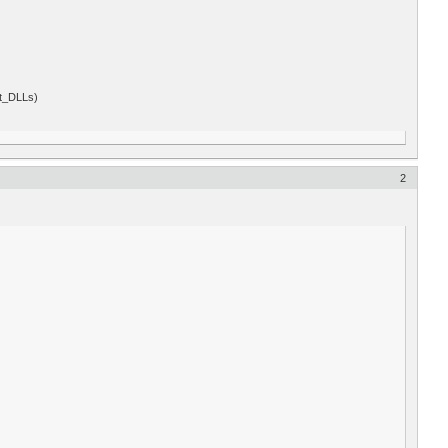
t_DLLs)
2