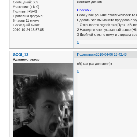
жестким диском.
Сообщений:
689
Уважение:
[+1/-0]
Способ 2
Позитив:
[+5/-0]
Если у вас раньше стоял Wallhack то 
Провел на форуме:
Сделать это вы можете проделав сле
6 часов 11 минут
1 Открываете regedit.exe(Пуск-->Выпо
Последний визит:
2010-10-24 13:57:05
2 Находите ключ указанный выше (H
3 Двойной клик по нему и стираем все
0
GOGI_13
Поделиться
2010-04-06 16:42:43
Администратор
о!)) как раз для меня))
0