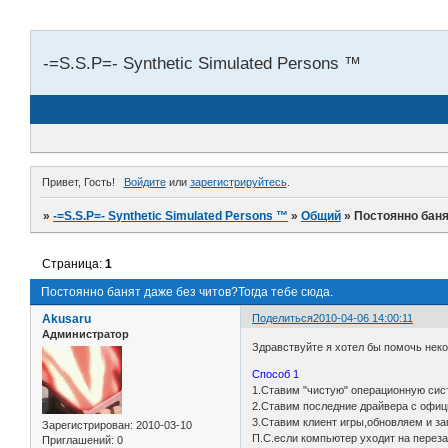
-=S.S.P=- Synthetic Simulated Persons ™
Привет, Гость!
Войдите
или
зарегистрируйтесь
.
»
-=S.S.P=- Synthetic Simulated Persons ™
»
Общий
»
Постоянно баня
Страница:
1
Постоянно банят даже без читов?Тогда тебе сюда.
Akusaru
Поделиться
2010-04-06 14:00:11
Администратор
Здравствуйте я хотел бы помочь неко
Способ 1
1.Ставим "чистую" операционную си
2.Ставим последние драйвера с офиц
3.Ставим клиент игры,обновляем и за
Зарегистрирован
: 2010-03-10
П.С.если компьютер уходит на переза
Приглашений:
0