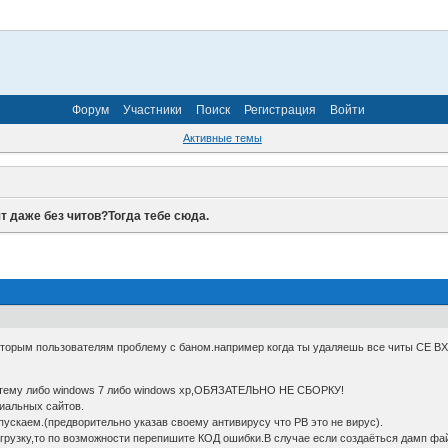
Форум
Участники
Поиск
Регистрация
Войти
Активные темы
т даже без читов?Тогда тебе сюда.
торым пользователям проблему с баном.например когда ты удаляешь все читы CE ВХ и т
стему либо windows 7 либо windows хр,ОБЯЗАТЕЛЬНО НЕ СБОРКУ!
иальных сайтов.
пускаем.(предворительно указав своему антивирусу что РВ это не вирус).
грузку,то по возможности перепишите КОД ошибки.В случае если создаёться дамп фай