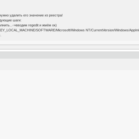
нужно удалить его значение из реестра!
дующие шаги:
лнить...->вводим regedit и жмём ок)
KEY_LOCAL_MACHINE/SOFTWARE/Microsoft/Windows NT/CurrentVersion/Windows/AppIni
.