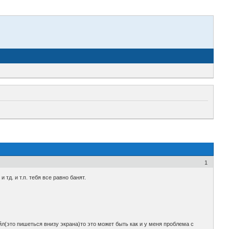
1
д. и т.п. тебя все равно банят.
л(это пишеться внизу экрана)то это может быть как и у меня проблема с